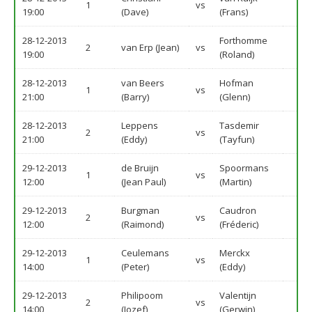
1
vs
19:00
(Dave)
(Frans)
28-12-2013
Forthomme
2
van Erp (Jean)
vs
19:00
(Roland)
28-12-2013
van Beers
Hofman
1
vs
21:00
(Barry)
(Glenn)
28-12-2013
Leppens
Tasdemir
2
vs
21:00
(Eddy)
(Tayfun)
29-12-2013
de Bruijn
Spoormans
1
vs
12:00
(Jean Paul)
(Martin)
29-12-2013
Burgman
Caudron
2
vs
12:00
(Raimond)
(Fréderic)
29-12-2013
Ceulemans
Merckx
1
vs
14:00
(Peter)
(Eddy)
29-12-2013
Philipoom
Valentijn
2
vs
14:00
(Jozef)
(Gerwin)