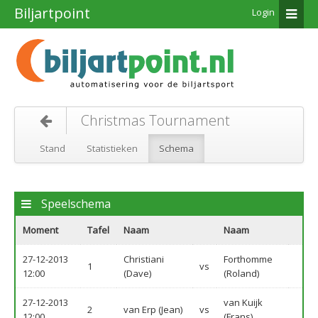
Biljartpoint
Login
Christmas Tournament
Stand
Statistieken
Schema
Speelschema
Moment
Tafel
Naam
Naam
27-12-2013
Christiani
Forthomme
1
vs
12:00
(Dave)
(Roland)
27-12-2013
van Kuijk
2
van Erp (Jean)
vs
12:00
(Frans)