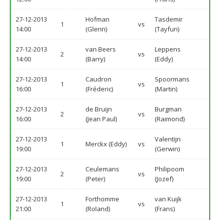
27-12-2013
Hofman
Tasdemir
1
vs
14:00
(Glenn)
(Tayfun)
27-12-2013
van Beers
Leppens
2
vs
14:00
(Barry)
(Eddy)
27-12-2013
Caudron
Spoormans
1
vs
16:00
(Fréderic)
(Martin)
27-12-2013
de Bruijn
Burgman
2
vs
16:00
(Jean Paul)
(Raimond)
27-12-2013
Valentijn
1
Merckx (Eddy)
vs
19:00
(Gerwin)
27-12-2013
Ceulemans
Philipoom
2
vs
19:00
(Peter)
(Jozef)
27-12-2013
Forthomme
van Kuijk
1
vs
21:00
(Roland)
(Frans)