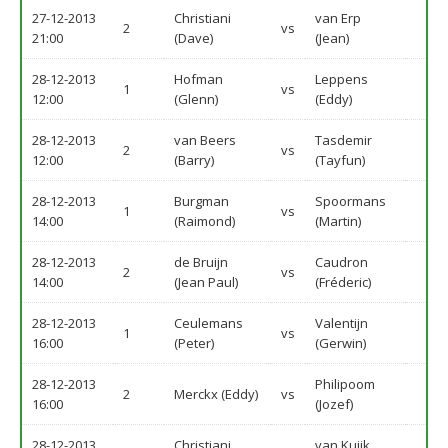
27-12-2013
Christiani
van Erp
2
vs
21:00
(Dave)
(Jean)
28-12-2013
Hofman
Leppens
1
vs
12:00
(Glenn)
(Eddy)
28-12-2013
van Beers
Tasdemir
2
vs
12:00
(Barry)
(Tayfun)
28-12-2013
Burgman
Spoormans
1
vs
14:00
(Raimond)
(Martin)
28-12-2013
de Bruijn
Caudron
2
vs
14:00
(Jean Paul)
(Fréderic)
28-12-2013
Ceulemans
Valentijn
1
vs
16:00
(Peter)
(Gerwin)
28-12-2013
Philipoom
2
Merckx (Eddy)
vs
16:00
(Jozef)
28-12-2013
Christiani
van Kuijk