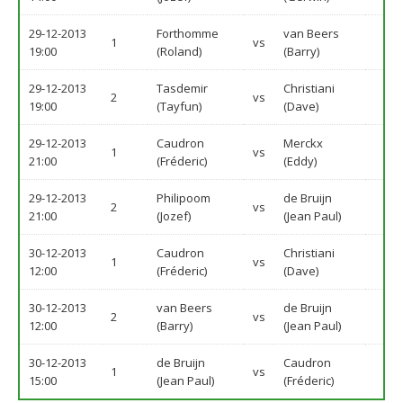
29-12-2013
Forthomme
van Beers
1
vs
19:00
(Roland)
(Barry)
29-12-2013
Tasdemir
Christiani
2
vs
19:00
(Tayfun)
(Dave)
29-12-2013
Caudron
Merckx
1
vs
21:00
(Fréderic)
(Eddy)
29-12-2013
Philipoom
de Bruijn
2
vs
21:00
(Jozef)
(Jean Paul)
30-12-2013
Caudron
Christiani
1
vs
12:00
(Fréderic)
(Dave)
30-12-2013
van Beers
de Bruijn
2
vs
12:00
(Barry)
(Jean Paul)
30-12-2013
de Bruijn
Caudron
1
vs
15:00
(Jean Paul)
(Fréderic)