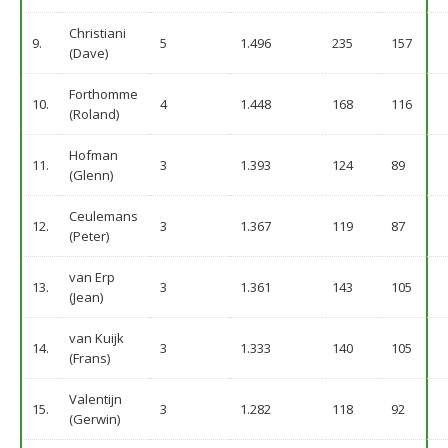
Christiani
9.
5
1.496
235
157
(Dave)
Forthomme
10.
4
1.448
168
116
(Roland)
Hofman
11.
3
1.393
124
89
(Glenn)
Ceulemans
12.
3
1.367
119
87
(Peter)
van Erp
13.
3
1.361
143
105
(Jean)
van Kuijk
14.
3
1.333
140
105
(Frans)
Valentijn
15.
3
1.282
118
92
(Gerwin)