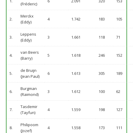
1.
6
2.091
320
153
(Fréderic)
Merckx
2.
4
1.742
183
105
(Eddy)
Leppens
3.
3
1.661
118
71
(Eddy)
van Beers
4.
5
1.618
246
152
(Barry)
de Bruijn
5.
6
1.613
305
189
(Jean Paul)
Burgman
6.
3
1.612
100
62
(Raimond)
Tasdemir
7.
4
1.559
198
127
(Tayfun)
Philipoom
8.
4
1.558
173
111
(Jozef)