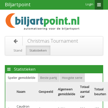
Biljartpoint
Login
Christmas Tournament
Stand
Statistieken
Statistieken
Speler gemiddelde
Beste partij
Hoogste serie
Totaal
Algemeen
Totaal
Naam
Gespeeld
aantal
gemiddelde
beurten
car
Caudron