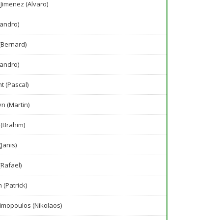
imenez (Alvaro)
jandro)
 (Bernard)
jandro)
t (Pascal)
n (Martin)
 (Brahim)
Janis)
(Rafael)
 (Patrick)
imopoulos (Nikolaos)