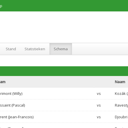
p
Stand
Statistieken
Schema
aam
Naam
rimont (Willy)
vs
Kozák 
ssaint (Pascal)
vs
Ravesty
orent (Jean-Francois)
vs
Djoubri