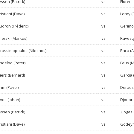
essen (Patrick)
vs
Florent 
ristiani (Dave)
vs
Leroy (P
udron (Fréderic)
vs
Gerimon
lerski (Markus)
vs
Ravesty
rassimopoulos (Nikolaos)
vs
Baca (
ndeloo (Peter)
vs
Faus (M
liers (Bernard)
vs
Garcia 
hm (Pavel)
vs
Deraes 
vos (Johan)
vs
Djoubri
essen (Patrick)
vs
Ziogas (
ristiani (Dave)
vs
Godeyn