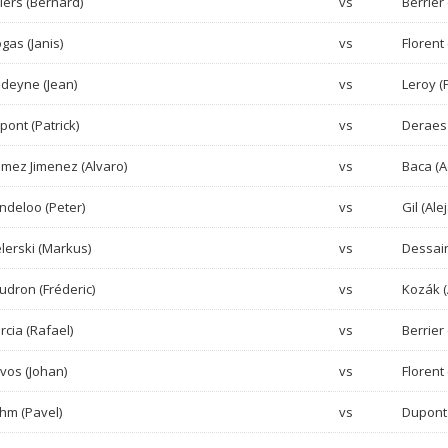
liers (Bernard)
vs
Berrier 
ogas (Janis)
vs
Florent 
deyne (Jean)
vs
Leroy (P
pont (Patrick)
vs
Deraes 
mez Jimenez (Alvaro)
vs
Baca (
ndeloo (Peter)
vs
Gil (Ale
lerski (Markus)
vs
Dessain
udron (Fréderic)
vs
Kozák 
rcia (Rafael)
vs
Berrier 
vos (Johan)
vs
Florent
hm (Pavel)
vs
Dupont 