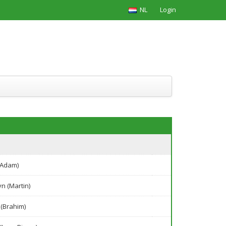
NL
Login
(Adam)
n (Martin)
 (Brahim)