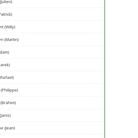
(Julien)
atrick)
t (Willy)
n (Martin)
Adam)
arek)
(Rafael)
(Philippe)
 (Brahim)
Janis)
e (Jean)