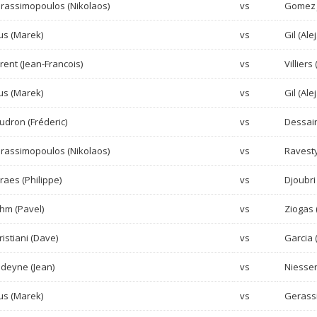
rassimopoulos (Nikolaos)
vs
Gomez J
us (Marek)
vs
Gil (Ale
orent (Jean-Francois)
vs
Villiers
us (Marek)
vs
Gil (Ale
udron (Fréderic)
vs
Dessain
rassimopoulos (Nikolaos)
vs
Ravesty
raes (Philippe)
vs
Djoubri
hm (Pavel)
vs
Ziogas (
ristiani (Dave)
vs
Garcia 
deyne (Jean)
vs
Niessen
us (Marek)
vs
Gerass