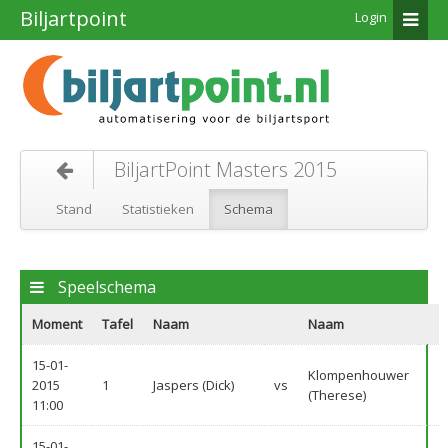
Biljartpoint
Login
BiljartPoint Masters 2015
Stand
Statistieken
Schema
Speelschema
Moment
Tafel
Naam
Naam
15-01-
Klompenhouwer
2015
1
Jaspers (Dick)
vs
(Therese)
11:00
15-01-