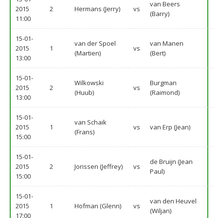
van Beers
2015
2
Hermans (Jerry)
vs
(Barry)
11:00
15-01-
van der Spoel
van Manen
2015
1
vs
(Martien)
(Bert)
13:00
15-01-
Wilkowski
Burgman
2015
2
vs
(Huub)
(Raimond)
13:00
15-01-
van Schaik
2015
1
vs
van Erp (Jean)
(Frans)
15:00
15-01-
de Bruijn (Jean
2015
2
Jorissen (Jeffrey)
vs
Paul)
15:00
15-01-
van den Heuvel
2015
1
Hofman (Glenn)
vs
(Wiljan)
17:00