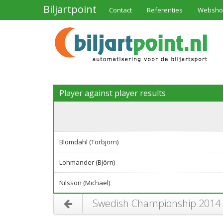
Biljartpoint
Contact
Referenties
Websho
Player against player results
Blomdahl (Torbjörn)
Lohmander (Björn)
Nilsson (Michael)
Swedish Championship 2014