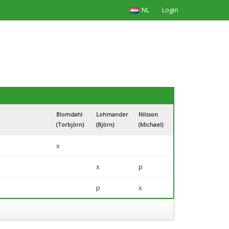
NL
Login
Blomdahl
Lohmander
Nilsson
(Torbjörn)
(Björn)
(Michael)
x
x
p
p
x