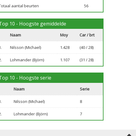
Totaal aantal beurten
56
Top 10 - Hoogste gemiddelde
Naam
Moy
Car / brt
1.
Nilsson (Michael)
1.428
(40 / 28)
2.
Lohmander (Björn)
1.107
(31 / 28)
Top 10 - Hoogste serie
Naam
Serie
1.
Nilsson (Michael)
8
2.
Lohmander (Björn)
7