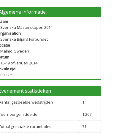
Algemene informatie
aam
Svenska Mästerskapen 2014
rganisation
Svenska Biljard Förbundet
ocatie
Malmö, Sweden
atum
16-19 of Januari 2014
okale tijd
00:32:53
Evenement statistieken
Aantal gespeelde wedstrijden
1
Toernooi gemiddelde
1.267
Totaal gemaakte caramboles
71