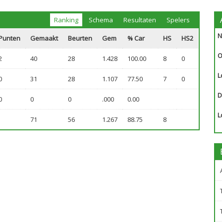
Ranking
Schema
Resultaten
Spelers
N
Punten
Gemaakt
Beurten
Gem
% Car
HS
HS2
O
2
40
28
1.428
100.00
8
0
L
0
31
28
1.107
77.50
7
0
D
0
0
0
.000
0.00
L
71
56
1.267
88.75
8