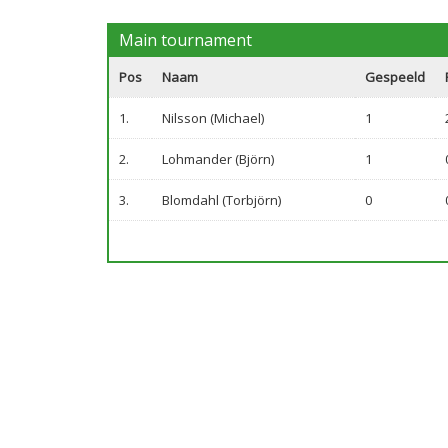
Main tournament
Pos
Naam
Gespeeld
1.
Nilsson (Michael)
1
2.
Lohmander (Björn)
1
3.
Blomdahl (Torbjörn)
0