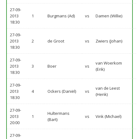
27-09-
2013
1
Burgmans (Ad)
vs
Damen (Willie)
18:30
27-09-
2013
2
de Groot
vs
Zwiers (Johan)
18:30
27-09-
van Woerkom
2013
3
Boer
vs
(Erik)
18:30
27-09-
van de Leest
2013
4
Ockers (Daniël)
vs
(Henk)
18:30
27-09-
Hultermans
2013
1
vs
Vink (Michael)
(Bart)
20:00
27-09-