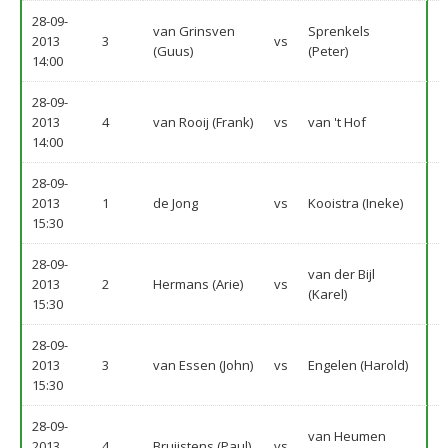
28-09-
van Grinsven
Sprenkels
2013
3
vs
(Guus)
(Peter)
14:00
28-09-
2013
4
van Rooij (Frank)
vs
van 't Hof
14:00
28-09-
2013
1
de Jong
vs
Kooistra (Ineke)
15:30
28-09-
van der Bijl
2013
2
Hermans (Arie)
vs
(Karel)
15:30
28-09-
2013
3
van Essen (John)
vs
Engelen (Harold)
15:30
28-09-
van Heumen
2013
4
Bruijstens (Paul)
vs