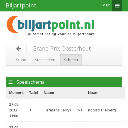
Biljartpoint
Login
Grand Prix Oosterhout
Stand
Statistieken
Schema
Speelschema
Moment
Tafel
Naam
Naam
27-09-
2013
1
Hermans (Jerry)
vs
Kooistra (Albert)
11:00
27-09-