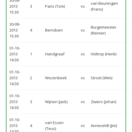
30-09-
van Beuningen
2013
3
Paris (Tom)
vs
(Frans)
15:30
30-09-
Burgemeester
2013
4
Berndsen
vs
(Reinier)
15:30
01-10-
2013
1
Handgraaf
vs
Holtrop (Henk)
14:30
01-10-
2013
2
Wezenbeek
vs
Stroet (Wim)
14:30
01-10-
2013
3
Wijnen (Jack)
vs
Zwiers (Johan)
14:30
01-10-
van Essen
2013
4
vs
Anneveldt (Jim)
(Teus)
14:30