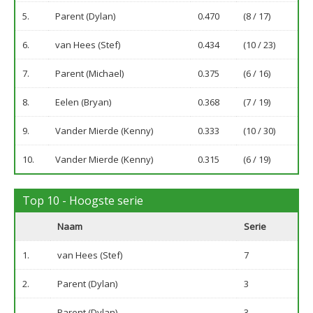
5.
Parent (Dylan)
0.470
(8 / 17)
6.
van Hees (Stef)
0.434
(10 / 23)
7.
Parent (Michael)
0.375
(6 / 16)
8.
Eelen (Bryan)
0.368
(7 / 19)
9.
Vander Mierde (Kenny)
0.333
(10 / 30)
10.
Vander Mierde (Kenny)
0.315
(6 / 19)
Top 10 - Hoogste serie
Naam
Serie
1.
van Hees (Stef)
7
2.
Parent (Dylan)
3
Parent (Dylan)
3