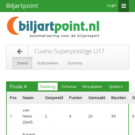
Biljartpoint
Login
Cuvino Superprestige U17
Stand
Statistieken
Schema
Poule A
Ranking
Schema
Resultaten
Spelers
Pos
Naam
Gespeeld
Punten
Gemaakt
Beurten
G
van
1.
Hees
2
4
20
39
0
(Stef)
Parent