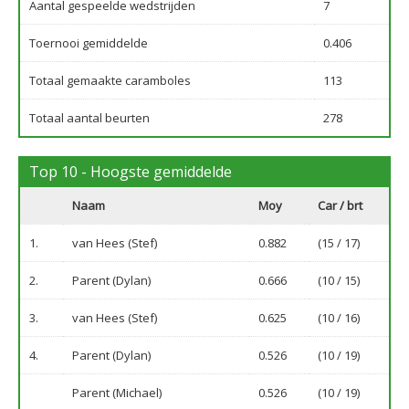
Aantal gespeelde wedstrijden
7
Toernooi gemiddelde
0.406
Totaal gemaakte caramboles
113
Totaal aantal beurten
278
Top 10 - Hoogste gemiddelde
Naam
Moy
Car / brt
1.
van Hees (Stef)
0.882
(15 / 17)
2.
Parent (Dylan)
0.666
(10 / 15)
3.
van Hees (Stef)
0.625
(10 / 16)
4.
Parent (Dylan)
0.526
(10 / 19)
Parent (Michael)
0.526
(10 / 19)