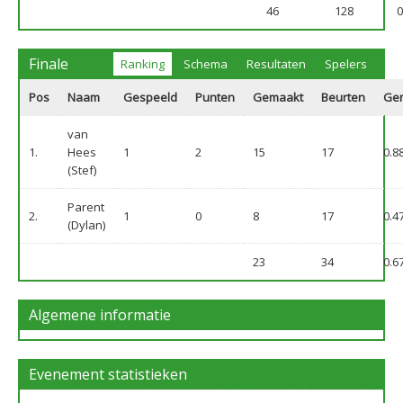
46
128
0
Finale
Ranking
Schema
Resultaten
Spelers
Pos
Naam
Gespeeld
Punten
Gemaakt
Beurten
Ge
van
1.
Hees
1
2
15
17
0.8
(Stef)
Parent
2.
1
0
8
17
0.4
(Dylan)
23
34
0.6
Algemene informatie
Evenement statistieken