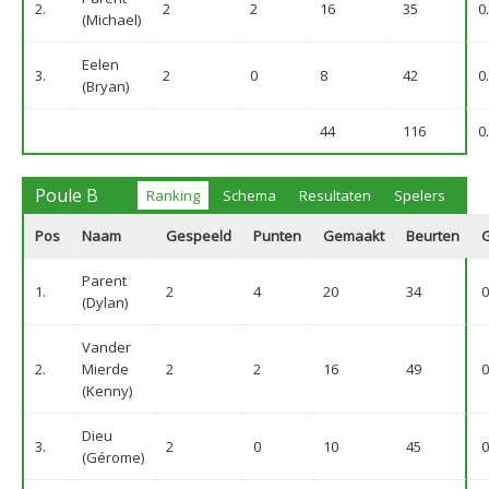
2.
2
2
16
35
0
(Michael)
Eelen
3.
2
0
8
42
0
(Bryan)
44
116
0
Poule B
Ranking
Schema
Resultaten
Spelers
Pos
Naam
Gespeeld
Punten
Gemaakt
Beurten
Parent
1.
2
4
20
34
0
(Dylan)
Vander
2.
Mierde
2
2
16
49
0
(Kenny)
Dieu
3.
2
0
10
45
0
(Gérome)